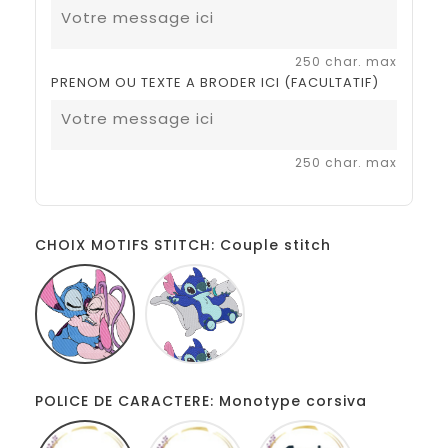
250 char. max
PRENOM OU TEXTE A BRODER ICI (FACULTATIF)
250 char. max
CHOIX MOTIFS STITCH: Couple stitch
Couple
Stitch
stitch
coussin
POLICE DE CARACTERE: Monotype corsiva
Monotype
Disney
Comic
corsiva
sans