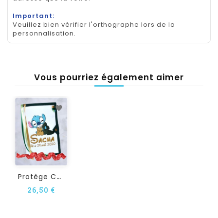
Important:
Veuillez bien vérifier l'orthographe lors de la
personnalisation.
Vous pourriez également aimer
P
Rotège Carnet De Santé...
26,50 €