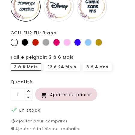
ms
COULEUR FIL: Blanc
Blanc
Noir
Rouge
Gris
Fuchsia
Rose
Bleu
Bleu
Or
clair
roi
clair
Taille peignoir: 3 à 6 Mois
3 à 6 Mois
12 à 24 Mois
3 à 4 ans
Quantité
Ajouter au panier


En stock
ajouter pour comparer
Ajouter à la liste de souhaits