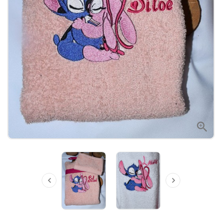


