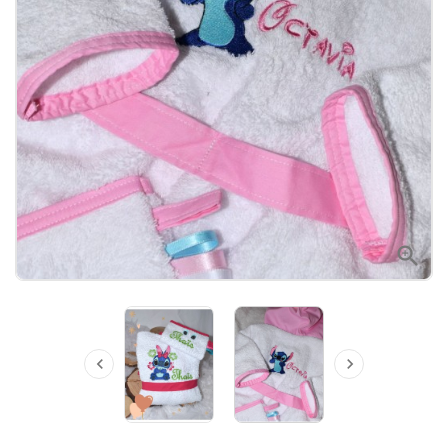


