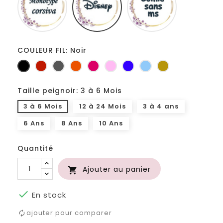
ms
COULEUR FIL: Noir
Noir
Rouge
Gris
Orange
Fuchsia
Rose
Bleu
Bleu
Or
foncé
roi
clair
Taille peignoir: 3 à 6 Mois
3 à 6 Mois
12 à 24 Mois
3 à 4 ans
6 Ans
8 Ans
10 Ans
Quantité
Ajouter au panier


En stock
ajouter pour comparer