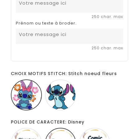
250 char. max
Prénom ou texte à broder.
250 char. max
CHOIX MOTIFS STITCH: Stitch noeud fleurs
Stitch
Stitch
noeud
tire
fleurs
la
langue
POLICE DE CARACTERE: Disney
Monotype
Disney
Comic
corsiva
sans