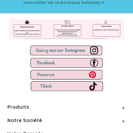
newsletter de la boutique betybab.fr
Produits

Notre Société
