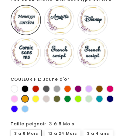
Monotype
Amarillo
Disney
corsiva
Comic
French
Fiolex
sans
script
girls
ms
COULEUR FIL: Jaune d'or
Blanc
Noir
Rouge
Gris
Gris
Orange
Prune
Lilas
Marron
Fuchsia
foncé
clair
Rose
Jaune
jaune
Ficelle
Kaki
Vert
Anis
Vert
Turquoise
Marine
d'or
bouteille
d'eau
Bleu
Bleu
roi
clair
Taille peignoir: 3 à 6 Mois
3 à 6 Mois
12 à 24 Mois
3 à 4 ans