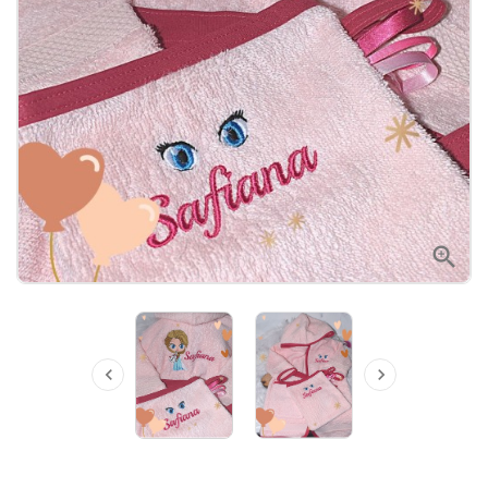


