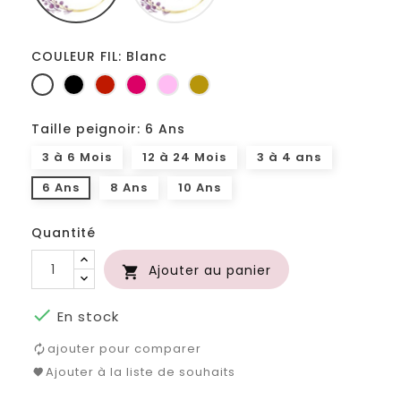
COULEUR FIL: Blanc
Blanc
Noir
Rouge
Fuchsia
Rose
Or
Taille peignoir: 6 Ans
3 à 6 Mois
12 à 24 Mois
3 à 4 ans
6 Ans
8 Ans
10 Ans
Quantité
Ajouter au panier


En stock
ajouter pour comparer
Ajouter à la liste de souhaits