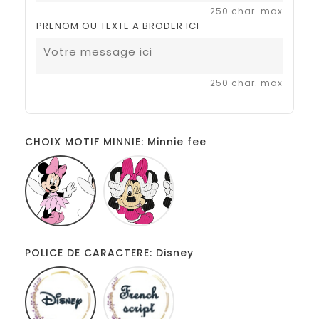
250 char. max
PRENOM OU TEXTE A BRODER ICI
250 char. max
CHOIX MOTIF MINNIE: Minnie fee
Minnie
Minnie
fee
tire
la
langue
POLICE DE CARACTERE: Disney
Disney
French
script