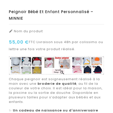
Peignoir Bébé Et Enfant Personnalisé –
MINNIE
Nom du produit

55,00 €
TTC
Livraison sous 48h par colissimo ou
lettre une fois votre produit réalisé.
Chaque peignoir est soigneusement réalisé à la
main avec une
broderie de qualité
, au fil de la
couleur de votre choix. Il est idéal pour la maison,
la piscine ou la sortie de douche. Disponible en
plusieurs tailles pour s’adapter aux bébés et aux
enfants.
✨
Un cadeau de naissance ou d'anniversaire