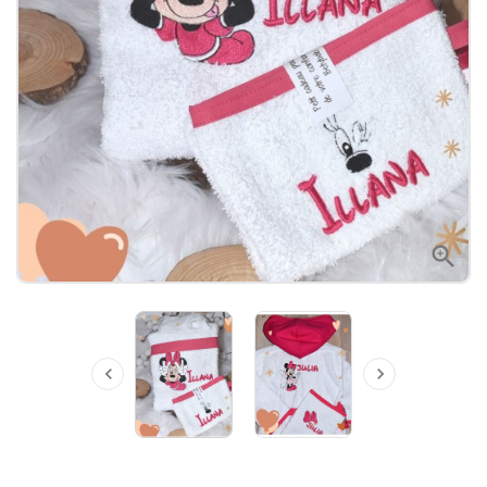


