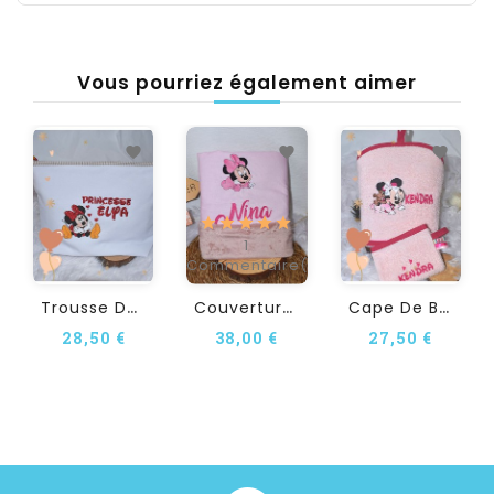
Vous pourriez également aimer
1
Commentaire(s)
T
Rousse De Toilette...
C
Ouverture Bébé...
C
Ape De Bain Personnalisée...
28,50 €
38,00 €
27,50 €