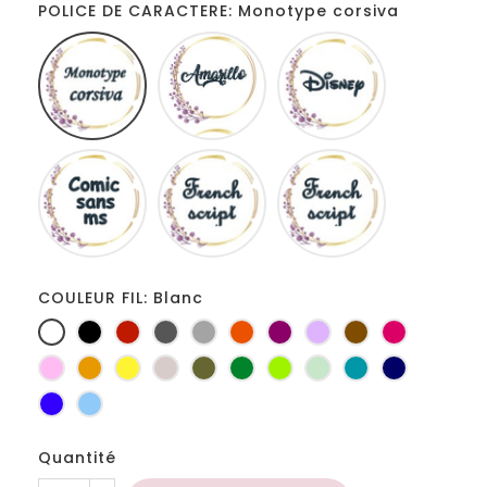
POLICE DE CARACTERE: Monotype corsiva
Monotype
Amarillo
Disney
corsiva
Comic
French
Fiolex
sans
script
girls
ms
COULEUR FIL: Blanc
Blanc
Noir
Rouge
Gris
Gris
Orange
Prune
Lilas
Marron
Fuchsia
foncé
clair
Rose
Jaune
jaune
Ficelle
Kaki
Vert
Anis
Vert
Turquoise
Marine
d'or
bouteille
d'eau
Bleu
Bleu
roi
clair
Quantité