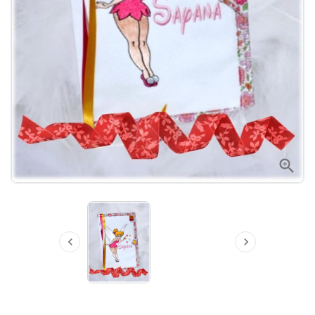


