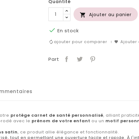
Quantité
Ajouter au panier


En stock
ajouter pour comparer
Ajouter 
Part
mmentaires
notre
protège carnet de santé personnalisé
, alliant praticit
 brodé avec le
prénom de votre enfant
ou un
motif person
s satin
, ce produit allie élégance et fonctionnalité.
sé, tout en permettant une ouverture facile et rapide. À l'in