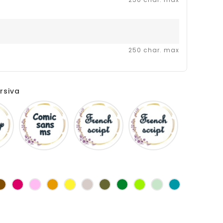
250 char. max
rsiva
Disney
Comic
French
Fiolex
sans
script
girls
ms
as
Marron
Fuchsia
Rose
Jaune
jaune
Ficelle
Kaki
Vert
Anis
Vert
Turquoise
d'or
bouteille
d'eau