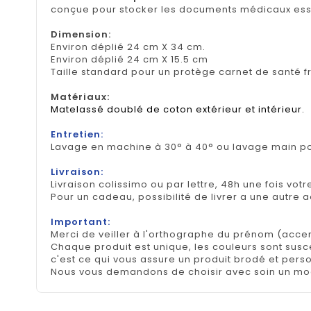
conçue pour stocker les documents médicaux esse
Dimension
:
Environ déplié 24 cm X 34 cm.
Environ déplié 24 cm X 15.5 cm
Taille standard pour un protège carnet de santé f
Matériaux:
Matelassé doublé de coton extérieur et intérieur.
Entretien:
Lavage en machine à 30° à 40° ou lavage main pou
Livraison:
Livraison colissimo ou par lettre, 48h une fois votr
Pour un cadeau, possibilité de livrer a une autre 
Important:
Merci de veiller à l'orthographe du prénom (accen
Chaque produit est unique, les couleurs sont suscep
c'est ce qui vous assure un produit brodé et pers
Nous vous demandons de choisir avec soin un mod