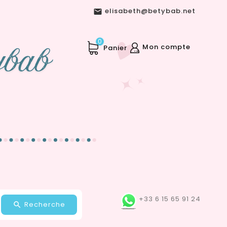
elisabeth@betybab.net

0
Mon compte
Panier
+33 6 15 65 91 24
Recherche