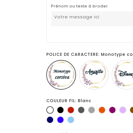
Prénom ou texte à broder
POLICE DE CARACTERE: Monotype co
Monotype
Amarillo
corsiva
COULEUR FIL: Blanc
Blanc
Noir
Rouge
Gris
Gris
Orange
Prune
Lil
foncé
clair
Marine
Bleu
Bleu
roi
clair