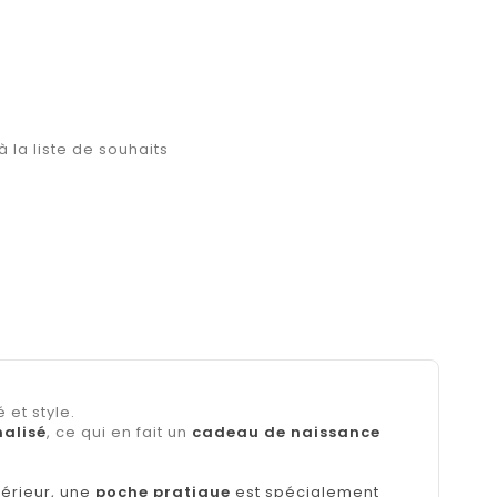
à la liste de souhaits
é et style.
nalisé
, ce qui en fait un
cadeau de naissance
térieur, une
poche pratique
est spécialement