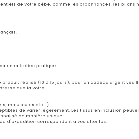
ntiels de votre bébé, comme les ordonnances, les bilans m
rançais.
r un entretien pratique.
e produit réalisé (10 à 15 jours), pour un cadeau urgent veuil
adresse que la votre.
ts, majuscules etc...)
tibles de varier légèrement. Les tissus en inclusion peuvent 
onnalisé de manière unique.
e d'expédition correspondant a vos attentes.