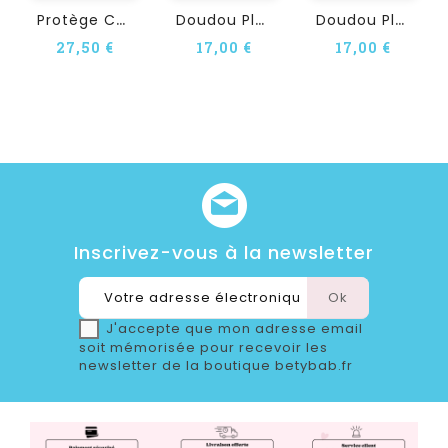
P
Rotège Carnet De Santé À...
D
Oudou Plat Personnalisé...
D
Oudou Plat Personnalisé...
27,50 €
17,00 €
17,00 €
Inscrivez-vous à la newsletter
J'accepte que mon adresse email
soit mémorisée pour recevoir les
newsletter de la boutique betybab.fr