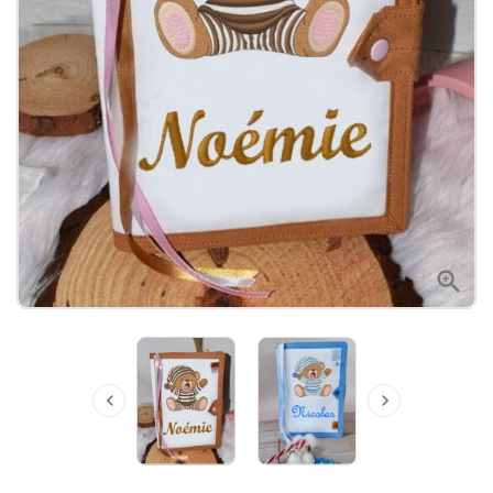


