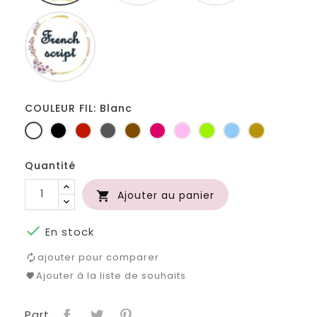
French
script
COULEUR FIL: Blanc
Blanc
Noir
Rouge
Gris
Marron
Fuchsia
Rose
Anis
Bleu
Or
foncé
clair
Quantité
Ajouter au panier


En stock
ajouter pour comparer
Ajouter à la liste de souhaits
Part