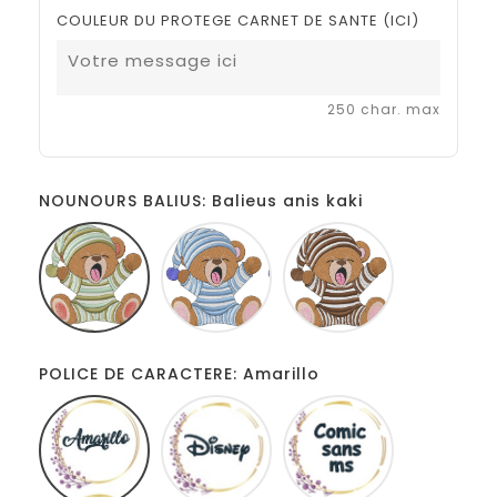
COULEUR DU PROTEGE CARNET DE SANTE (ICI)
250 char. max
NOUNOURS BALIUS: Balieus anis kaki
Balieus
Balius
Balius
anis
bleu
marron
kaki
POLICE DE CARACTERE: Amarillo
Amarillo
Disney
Comic
sans
ms