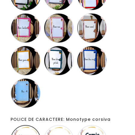
Blanc
Blanc
Blanc
fucshia
rose
camel
Blanc
Blanc
Blanc
jaune
bleu
bleu
pétrole
roi
Bleu
bleu
POLICE DE CARACTERE: Monotype corsiva
Monotype
Disney
Comic
corsiva
sans