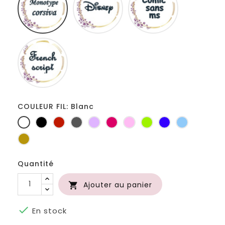
ms
French
script
COULEUR FIL: Blanc
Blanc
Noir
Rouge
Gris
Lilas
Fuchsia
Rose
Anis
Bleu
Bleu
foncé
roi
clair
Or
Quantité
Ajouter au panier


En stock