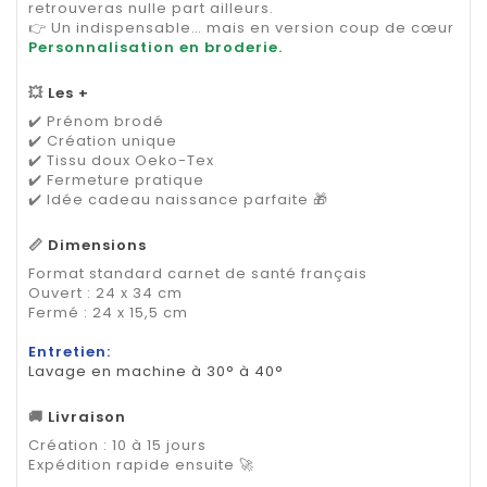
retrouveras nulle part ailleurs.
👉 Un indispensable… mais en version coup de cœur
Personnalisation en broderie.
💥
Les +
✔️ Prénom brodé
✔️ Création unique
✔️ Tissu doux Oeko-Tex
✔️ Fermeture pratique
✔️ Idée cadeau naissance parfaite 🎁
📏
Dimensions
Format standard carnet de santé français
Ouvert : 24 x 34 cm
Fermé : 24 x 15,5 cm
Entretien:
Lavage en machine à 30° à 40°
🚚
Livraison
Création : 10 à 15 jours
Expédition rapide ensuite 🚀