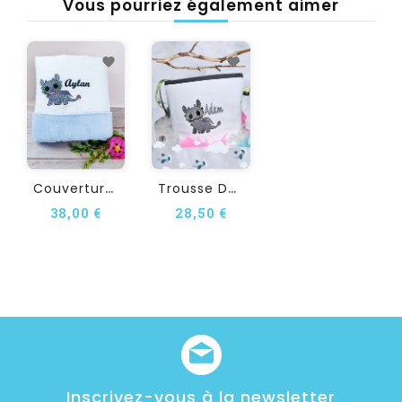
Vous pourriez également aimer
C
Ouverture Bébé...
T
Rousse De Toilette...
38,00 €
28,50 €
Inscrivez-vous à la newsletter