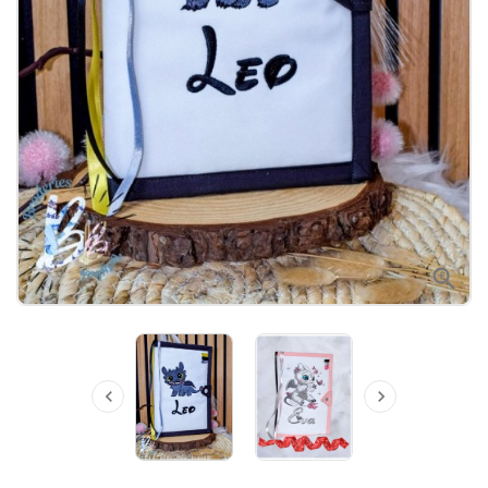


