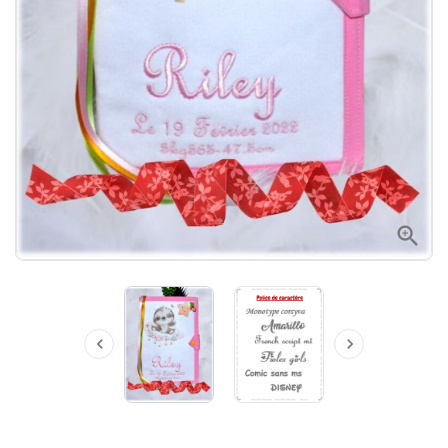


