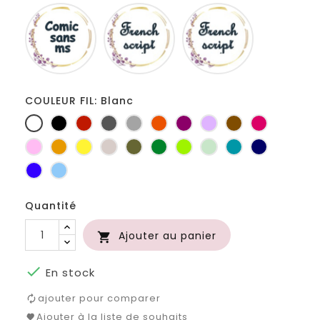
Comic
French
Fiolex
sans
script
girls
ms
COULEUR FIL: Blanc
Blanc
Noir
Rouge
Gris
Gris
Orange
Prune
Lilas
Marron
Fuchsia
foncé
clair
Rose
Jaune
jaune
Ficelle
Kaki
Vert
Anis
Vert
Turquoise
Marine
d'or
bouteille
d'eau
Bleu
Bleu
roi
clair
Quantité
Ajouter au panier


En stock
ajouter pour comparer
Ajouter à la liste de souhaits