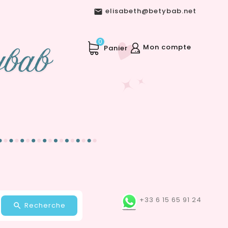
elisabeth@betybab.net

0
Mon compte
Panier
+33 6 15 65 91 24
Recherche