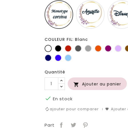
Monotype
Amarillo
corsiva
COULEUR FIL: Blanc
Blanc
Noir
Rouge
Gris
Gris
Orange
Prune
Lil
foncé
clair
Marine
Bleu
Bleu
roi
clair
Quantité
Ajouter au panier


En stock
ajouter pour comparer
Ajouter 
Part