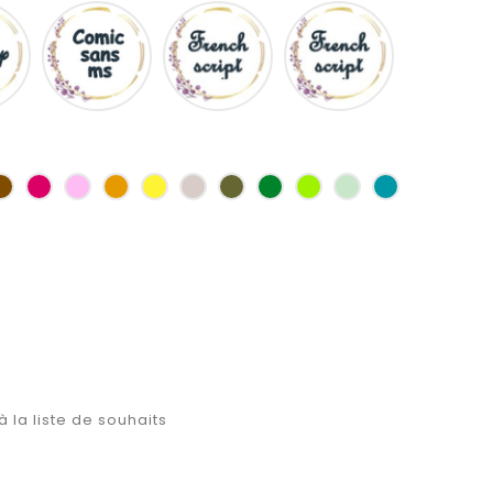
Disney
Comic
French
Fiolex
sans
script
girls
ms
as
Marron
Fuchsia
Rose
Jaune
jaune
Ficelle
Kaki
Vert
Anis
Vert
Turquoise
d'or
bouteille
d'eau
à la liste de souhaits