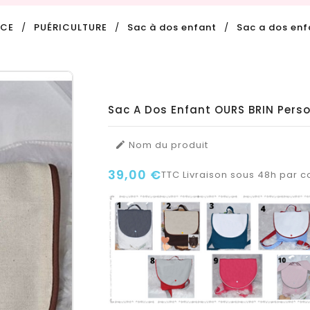
NCE
PUÉRICULTURE
Sac à dos enfant
Sac a dos enf
Sac A Dos Enfant OURS BRIN Pers
Nom du produit

39,00 €
TTC
Livraison sous 48h par co