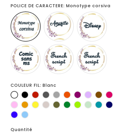
POLICE DE CARACTERE: Monotype corsiva
Monotype
Amarillo
Disney
corsiva
Comic
French
Fiolex
sans
script
girls
ms
COULEUR FIL: Blanc
Blanc
Noir
Rouge
Gris
Gris
Orange
Prune
Lilas
Marron
Fuchsia
foncé
clair
Rose
Jaune
jaune
Ficelle
Kaki
Vert
Anis
Vert
Turquoise
Marine
d'or
bouteille
d'eau
Bleu
Bleu
roi
clair
Quantité