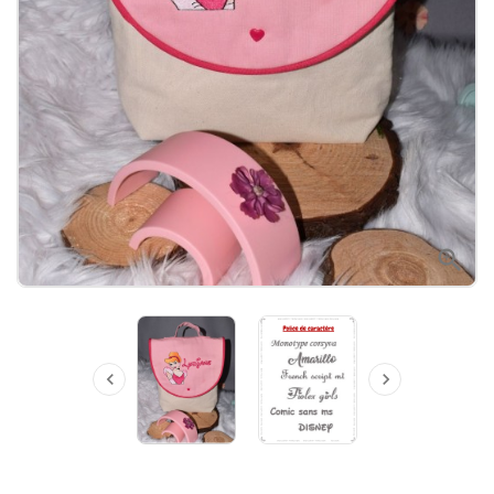


