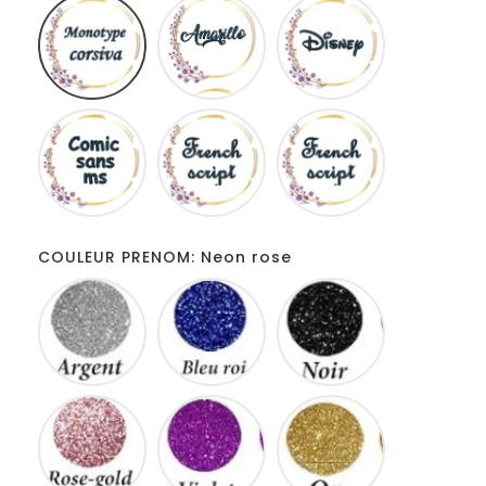
Monotype
Amarillo
Disney
corsiva
Comic
French
Fiolex
sans
script
girls
ms
COULEUR PRENOM: Neon rose
Gris
Bleu
Noir
roi
Rose
Violet
Or
gold