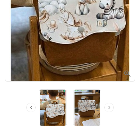


