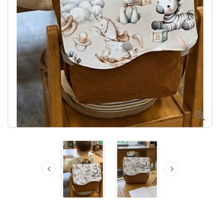


