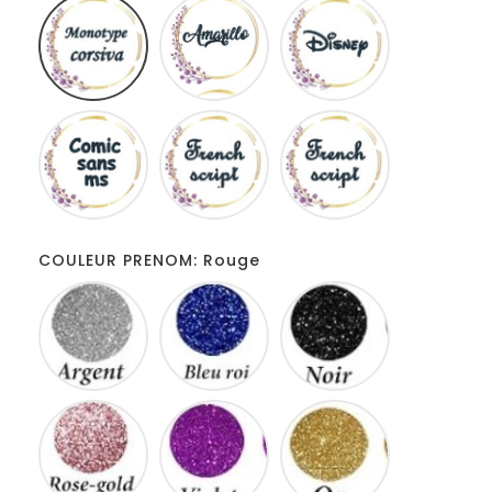
Monotype
Amarillo
Disney
corsiva
Comic
French
Fiolex
sans
script
girls
ms
COULEUR PRENOM: Rouge
Gris
Bleu
Noir
roi
Rose
Violet
Or
gold