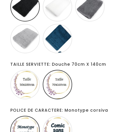
foncé
Gris
Bleu
clair
pétrole
TAILLE SERVIETTE: Douche 70cm X 140cm
De
Douche
toilette
70cm
50cm
X
X
140cm
100cm
POLICE DE CARACTERE: Monotype corsiva
Monotype
Comic
corsiva
sans
ms