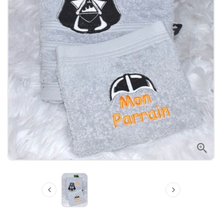


