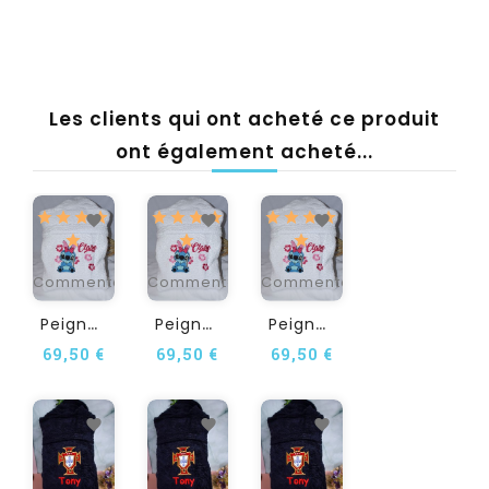
Les clients qui ont acheté ce produit
ont également acheté...
1
1
1
Commentaire(s)
Commentaire(s)
Commentaire(s)
P
Eignoir Adulte...
P
Eignoir Adulte...
P
Eignoir Adulte...
69,50 €
69,50 €
69,50 €