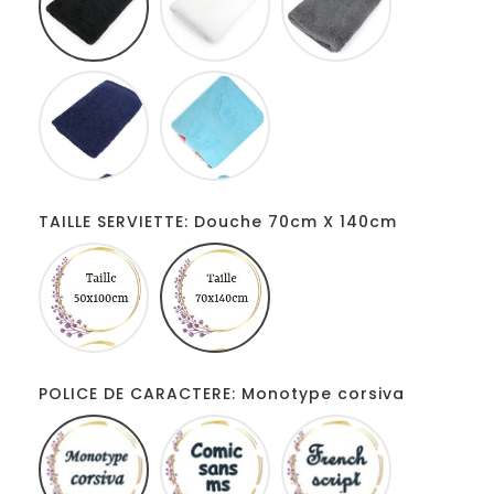
Bleu
Turquoise
marine
TAILLE SERVIETTE: Douche 70cm X 140cm
De
Douche
toilette
70cm
50cm
X
X
140cm
100cm
POLICE DE CARACTERE: Monotype corsiva
Monotype
Comic
French
corsiva
sans
script
ms