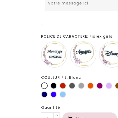
POLICE DE CARACTERE: Fiolex girls
Monotype
Amarillo
corsiva
COULEUR FIL: Blanc
Blanc
Noir
Rouge
Gris
Gris
Orange
Prune
Lil
foncé
clair
Marine
Bleu
Bleu
roi
clair
Quantité