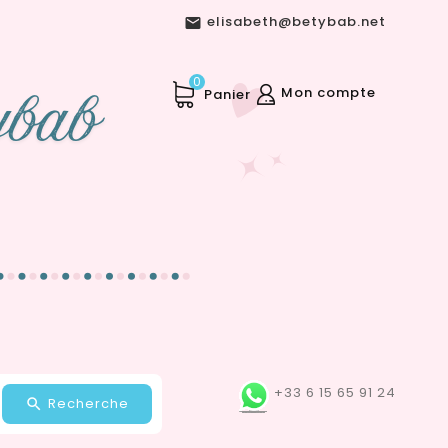
elisabeth@betybab.net

0
Mon compte
Panier
+33 6 15 65 91 24
Recherche