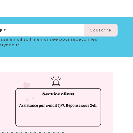
sse email soit mémorisée pour recevoir les
etybab.fr