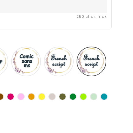
250 char. max
Disney
Comic
French
Fiolex
sans
script
girls
ms
as
Marron
Fuchsia
Rose
Jaune
jaune
Ficelle
Kaki
Vert
Anis
Vert
Turquoise
d'or
bouteille
d'eau