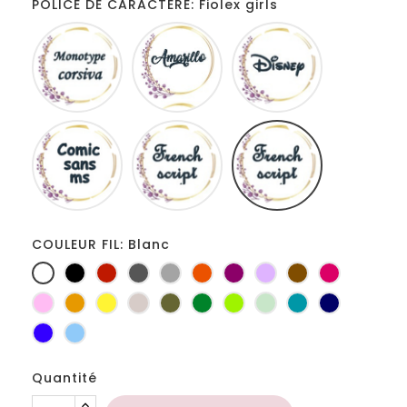
POLICE DE CARACTERE: Fiolex girls
Monotype
Amarillo
Disney
corsiva
Comic
French
Fiolex
sans
script
girls
ms
COULEUR FIL: Blanc
Blanc
Noir
Rouge
Gris
Gris
Orange
Prune
Lilas
Marron
Fuchsia
foncé
clair
Rose
Jaune
jaune
Ficelle
Kaki
Vert
Anis
Vert
Turquoise
Marine
d'or
bouteille
d'eau
Bleu
Bleu
roi
clair
Quantité