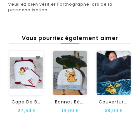
Veuillez bien vérifier l'orthographe lors de la
personnalisation.
Vous pourriez également aimer
C
Ape De Bain Personnalisée...
B
Onnet Bébé Personnalisé...
C
Ouverture Bébé...
27,50 €
14,00 €
38,00 €