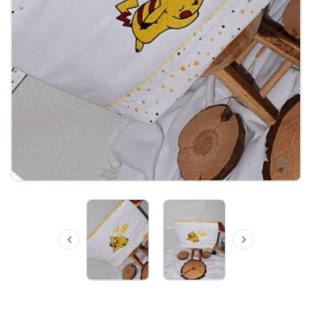


