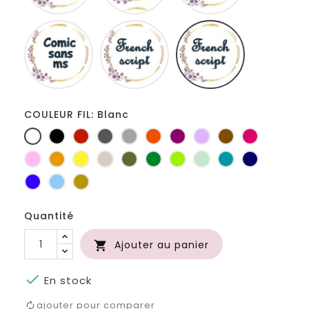
Comic
French
Fiolex
sans
script
girls
ms
COULEUR FIL: Blanc
Blanc
Noir
Rouge
Gris
Gris
Orange
Prune
Lilas
Marron
Fuchsia
foncé
clair
Rose
Jaune
jaune
Ficelle
Kaki
Vert
Anis
Vert
Turquoise
Marine
d'or
bouteille
d'eau
Bleu
Bleu
Or
roi
clair
Quantité
Ajouter au panier


En stock
ajouter pour comparer