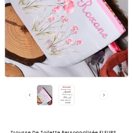



Trousse De Toilette Personnalisée FLEURS