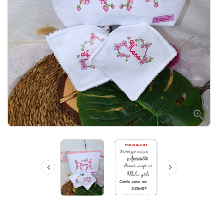


