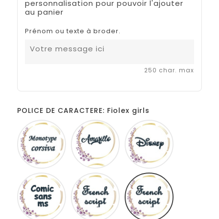
personnalisation pour pouvoir l'ajouter
au panier
Prénom ou texte à broder.
250 char. max
POLICE DE CARACTERE: Fiolex girls
Monotype
Amarillo
Disney
corsiva
Comic
French
Fiolex
sans
script
girls
ms