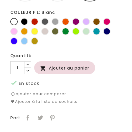
COULEUR FIL: Blanc
Blanc
Noir
Rouge
Gris
Gris
Orange
Prune
Lilas
Marron
Fuchsia
foncé
clair
Rose
Jaune
jaune
Ficelle
Kaki
Vert
Anis
Vert
Turquoise
Marine
d'or
bouteille
d'eau
Bleu
Bleu
Or
roi
clair
Quantité
Ajouter au panier


En stock
ajouter pour comparer
Ajouter à la liste de souhaits
Part