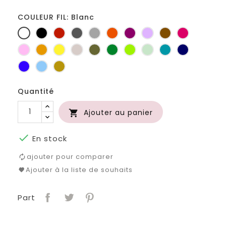
COULEUR FIL: Blanc
Blanc
Noir
Rouge
Gris
Gris
Orange
Prune
Lilas
Marron
Fuchsia
foncé
clair
Rose
Jaune
jaune
Ficelle
Kaki
Vert
Anis
Vert
Turquoise
Marine
d'or
bouteille
d'eau
Bleu
Bleu
Or
roi
clair
Quantité
Ajouter au panier


En stock
ajouter pour comparer
Ajouter à la liste de souhaits
Part