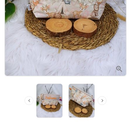


