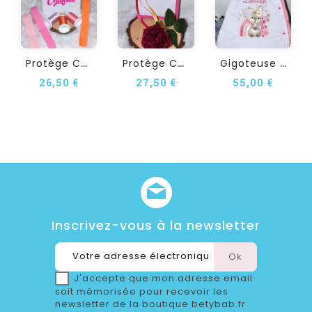
P
Rotège Carnet De Santé...
P
Rotège Carnet De Santé À...
G
Igoteuse Personnalisée...
26,50 €
27,50 €
55,00 €
Inscrivez-vous à la newsletter
J'accepte que mon adresse email
soit mémorisée pour recevoir les
newsletter de la boutique betybab.fr