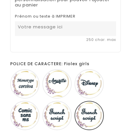
au panier
Prénom ou texte à IMPRIMER
250 char. max
POLICE DE CARACTERE: Fiolex girls
Monotype
Amarillo
Disney
corsiva
Comic
French
Fiolex
sans
script
girls
ms