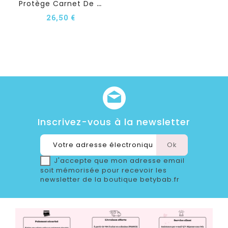
P
Rotège Carnet De Santé...
26,50 €
Inscrivez-vous à la newsletter
J'accepte que mon adresse email
soit mémorisée pour recevoir les
newsletter de la boutique betybab.fr