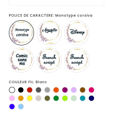
POLICE DE CARACTERE: Monotype corsiva
Monotype
Amarillo
Disney
corsiva
Comic
French
Fiolex
sans
script
girls
ms
COULEUR FIL: Blanc
Blanc
Noir
Rouge
Gris
Gris
Orange
Prune
Lilas
Marron
Fuchsia
foncé
clair
Rose
Jaune
jaune
Ficelle
Kaki
Vert
Anis
Vert
Turquoise
Marine
d'or
bouteille
d'eau
Bleu
Bleu
roi
clair