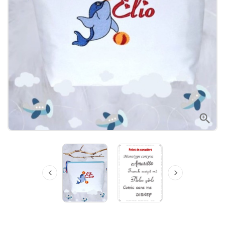


