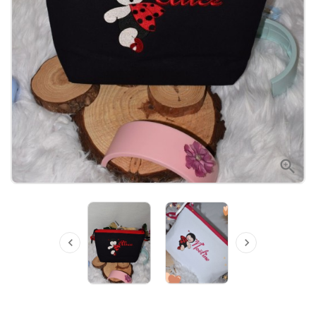


