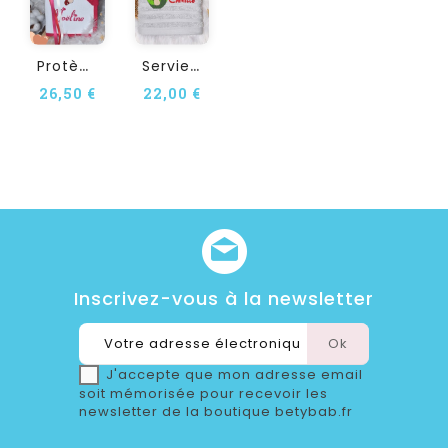
P
Rotège Carnet De Santé...
S
Erviette De Douche Ou De...
26,50 €
22,00 €
Inscrivez-vous à la newsletter
J'accepte que mon adresse email
soit mémorisée pour recevoir les
newsletter de la boutique betybab.fr