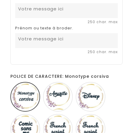
250 char. max
Prénom ou texte à broder.
250 char. max
POLICE DE CARACTERE: Monotype corsiva
Monotype
Amarillo
Disney
corsiva
Comic
French
Fiolex
sans
script
girls
ms