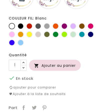
COULEUR FIL: Blanc
Blanc
Noir
Rouge
Gris
Gris
Orange
Prune
Lilas
Marron
Fuchsia
foncé
clair
Rose
Jaune
jaune
Ficelle
Kaki
Vert
Anis
Vert
Turquoise
Marine
d'or
bouteille
d'eau
Bleu
Bleu
roi
clair
Quantité
Ajouter au panier


En stock
ajouter pour comparer
Ajouter à la liste de souhaits
Part