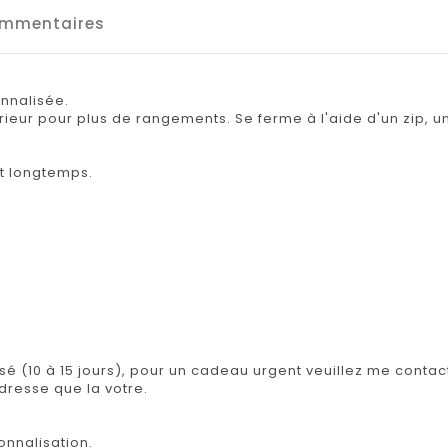
mmentaires
onnalisée.
ieur pour plus de rangements. Se ferme à l'aide d'un zip, 
nt longtemps.
isé (10 à 15 jours), pour un cadeau urgent veuillez me contact
adresse que la votre.
onnalisation.