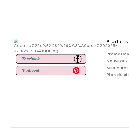
Produits
Promotion
Nouveaux 
Meilleures
Plan du si