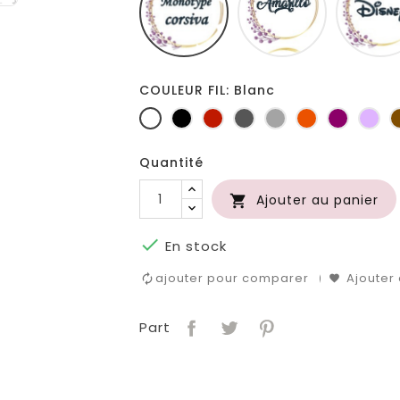
COULEUR FIL: Blanc
Blanc
Noir
Rouge
Gris
Gris
Orange
Prune
Lil
foncé
clair
Quantité
Ajouter au panier


En stock
ajouter pour comparer
Ajouter 
Part