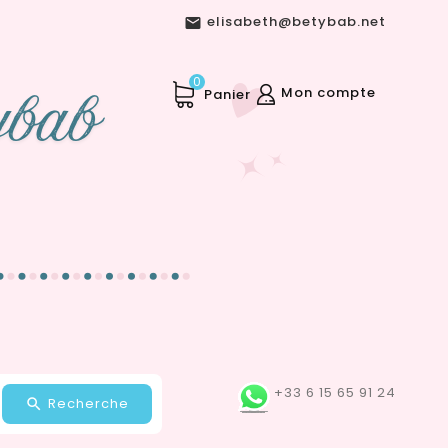
elisabeth@betybab.net

0
Mon compte
Panier
+33 6 15 65 91 24
Recherche