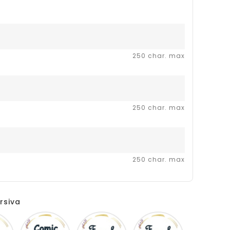
250 char. max
250 char. max
250 char. max
rsiva
Disney
Comic
French
Fiolex
sans
script
girls