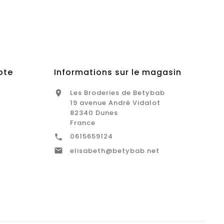
pte
Informations sur le magasin
Les Broderies de Betybab

19 avenue André Vidalot
82340 Dunes
France
0615659124


elisabeth@betybab.net