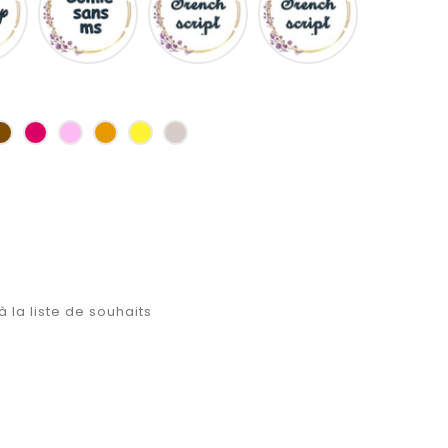
ms
as
Marron
Fuchsia
Rose
Jaune
jaune
Ficelle
d'or
à la liste de souhaits