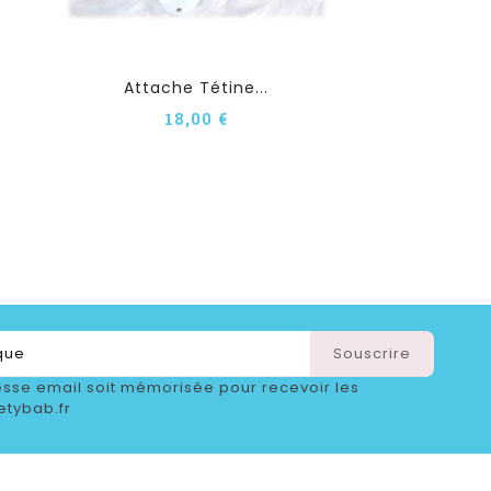
Attache Tétine...
18,00 €
sse email soit mémorisée pour recevoir les
etybab.fr