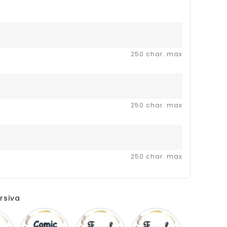
250 char. max
250 char. max
250 char. max
rsiva
Disney
Comic
French
Fiolex
sans
script
girls