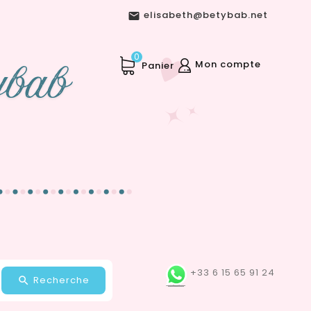
elisabeth@betybab.net

0
Mon compte
Panier
+33 6 15 65 91 24
Recherche