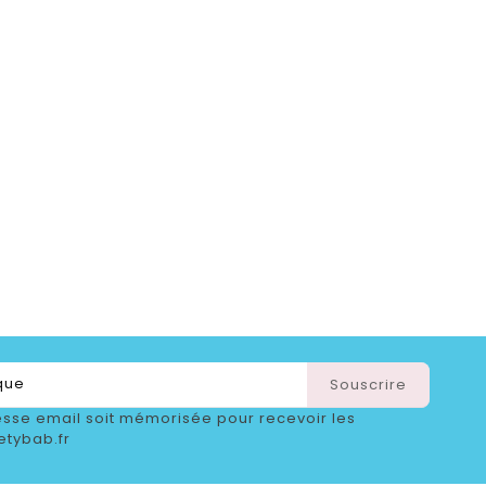
sse email soit mémorisée pour recevoir les
etybab.fr