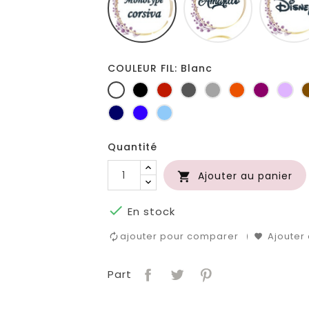
COULEUR FIL: Blanc
Blanc
Noir
Rouge
Gris
Gris
Orange
Prune
Lil
foncé
clair
Marine
Bleu
Bleu
roi
clair
Quantité
Ajouter au panier


En stock
ajouter pour comparer
Ajouter 
Part