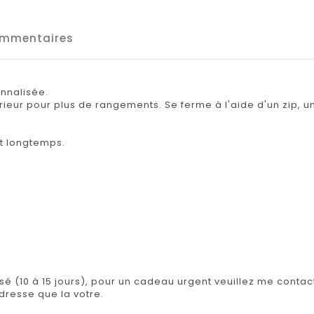
mmentaires
onnalisée.
ieur pour plus de rangements. Se ferme à l'aide d'un zip, 
nt longtemps.
isé (10 à 15 jours), pour un cadeau urgent veuillez me contact
adresse que la votre.