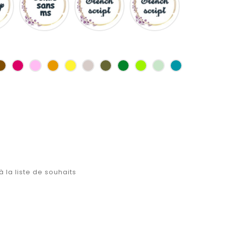
ms
as
Marron
Fuchsia
Rose
Jaune
jaune
Ficelle
Kaki
Vert
Anis
Vert
Turquoise
d'or
bouteille
d'eau
à la liste de souhaits