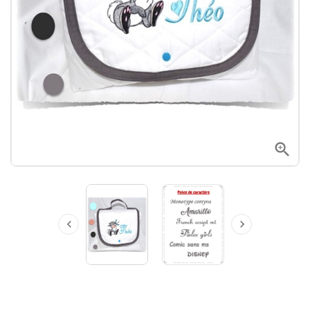


