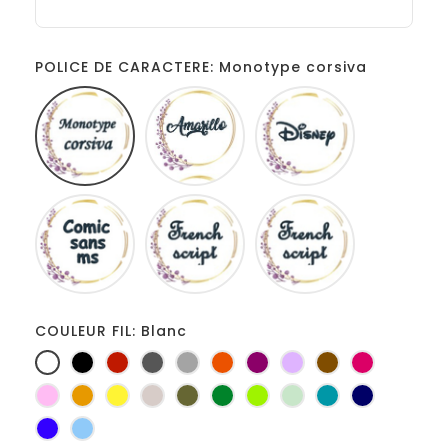
POLICE DE CARACTERE: Monotype corsiva
Monotype
Amarillo
Disney
corsiva
Comic
French
Fiolex
sans
script
girls
ms
COULEUR FIL: Blanc
Blanc
Noir
Rouge
Gris
Gris
Orange
Prune
Lilas
Marron
Fuchsia
foncé
clair
Rose
Jaune
jaune
Ficelle
Kaki
Vert
Anis
Vert
Turquoise
Marine
d'or
bouteille
d'eau
Bleu
Bleu
roi
clair