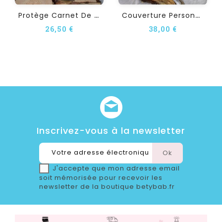
P
Rotège Carnet De Santé...
C
Ouverture Personnalisée...
26,50 €
38,00 €
Inscrivez-vous à la newsletter
J'accepte que mon adresse email
soit mémorisée pour recevoir les
newsletter de la boutique betybab.fr