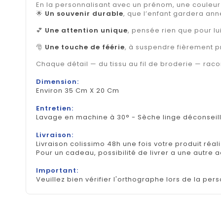
En la personnalisant avec un prénom, une couleur ou
🌟
Un souvenir durable
, que l’enfant gardera an
💕
Une attention unique
, pensée rien que pour lui
🎅
Une touche de féérie
, à suspendre fièrement p
Chaque détail — du tissu au fil de broderie — racon
Dimension:
Environ 35 Cm X 20 Cm
Entretien:
Lavage en machine à 30° - Sèche linge déconseil
Livraison:
Livraison colissimo 48h une fois votre produit réal
Pour un cadeau, possibilité de livrer a une autre 
Important:
Veuillez bien vérifier l'orthographe lors de la pers