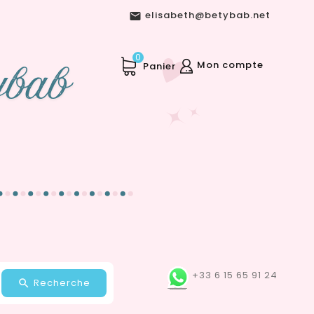
elisabeth@betybab.net

0
Mon compte
Panier
+33 6 15 65 91 24
Recherche