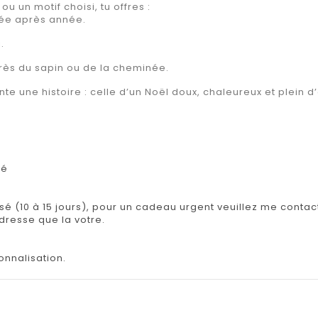
 un motif choisi, tu offres :
née après année.
.
rès du sapin ou de la cheminée.
te une histoire : celle d’un Noël doux, chaleureux et plein 
lé
isé (10 à 15 jours), pour un cadeau urgent veuillez me contact
adresse que la votre.
onnalisation.