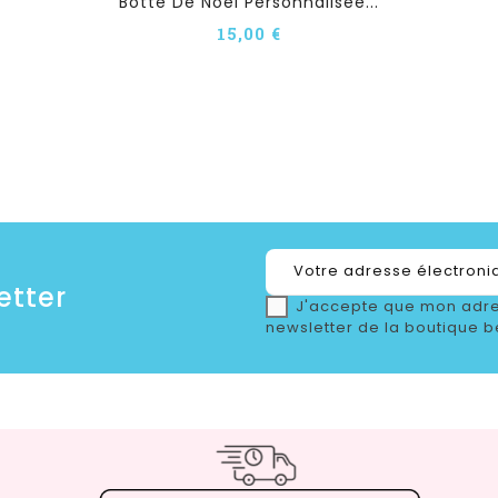
Botte De Noël Personnalisée...
15,00 €
etter
J'accepte que mon adre
newsletter de la boutique b