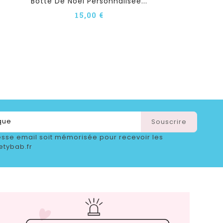
Botte De Noël Personnalisée...
15,00 €
sse email soit mémorisée pour recevoir les
etybab.fr