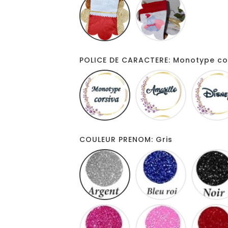
BLANC
ROUGE
POLICE DE CARACTERE: Monotype co
Monotype
Amarillo
corsiva
COULEUR PRENOM: Gris
Gris
Bleu
roi
Fuschia
Neon
rose