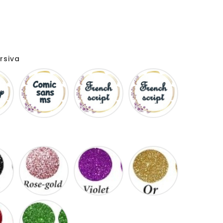
rsiva
Disney
Comic
French
Fiolex
sans
script
girls
ms
Noir
Rose
Violet
Or
gold
Rouge
Vert