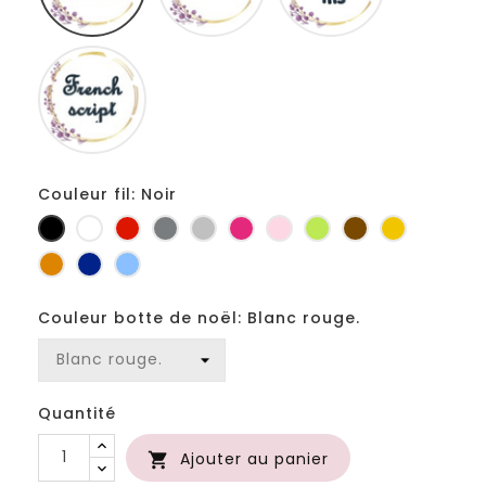
Fiolex
girls
Couleur fil: Noir
Noir
Blanc
Rouge
Gris
Gris
Fuchsia
Rose
Anis
Marron
Jaune
foncé
clair
d'or
Orange
Marine
Bleu
Couleur botte de noël: Blanc rouge.
Quantité
Ajouter au panier
