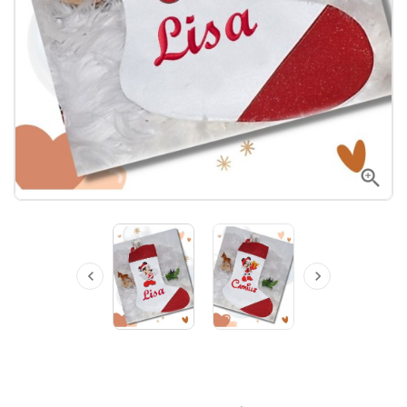


