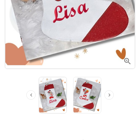


