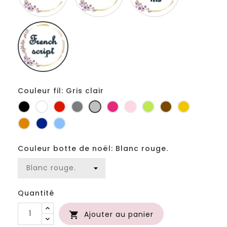
Fiolex
girls
Couleur fil: Gris clair
Noir
Blanc
Rouge
Gris
Gris
Fuchsia
Rose
Anis
Marron
Jaune
foncé
clair
d'or
Orange
Marine
Bleu
Couleur botte de noël: Blanc rouge.
Quantité
Ajouter au panier
