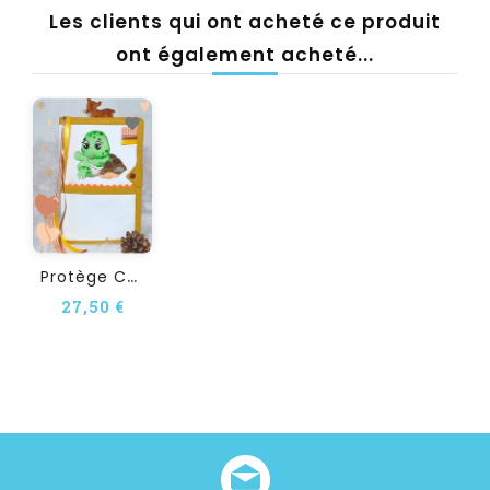
Les clients qui ont acheté ce produit
ont également acheté...
P
Rotège Carnet De Santé À...
27,50 €