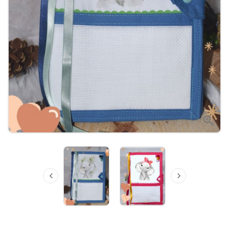


