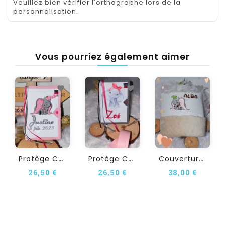
Veuillez bien vérifier l'orthographe lors de la
personnalisation.
Vous pourriez également aimer
P
Rotège Carnet De Santé...
P
Rotège Carnet De Santé...
C
Ouverture Bébé...
26,50 €
26,50 €
38,00 €