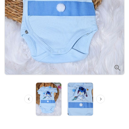


