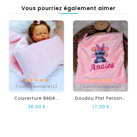
Vous pourriez également aimer
1
Commentaire(s)
1
Commentaire(s)
D
Oudou Plat Personnalisé...
Couverture Bébé...
38,00 €
17,00 €