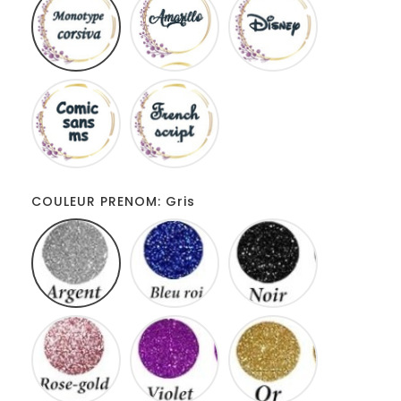
corsiva
Comic
French
sans
script
ms
COULEUR PRENOM: Gris
Gris
Bleu
Noir
roi
Rose
Violet
Or
gold