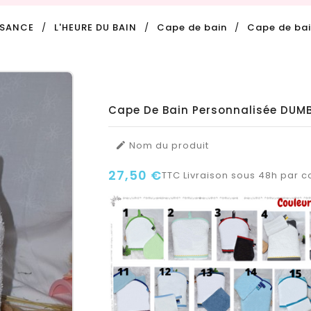
SSANCE
L'HEURE DU BAIN
Cape de bain
Cape de bai
Cape De Bain Personnalisée DUM
Nom du produit

27,50 €
TTC
Livraison sous 48h par co