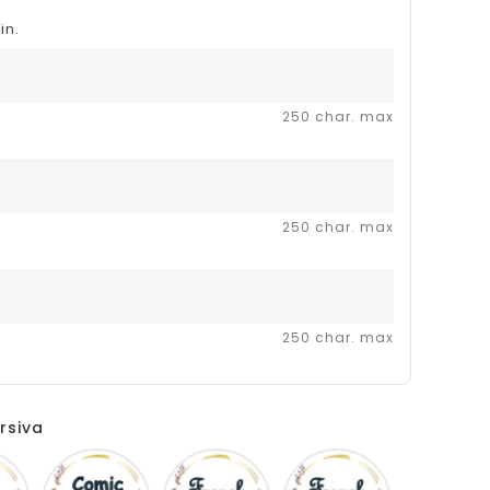
in.
250 char. max
250 char. max
250 char. max
rsiva
Disney
Comic
French
Fiolex
sans
script
girls