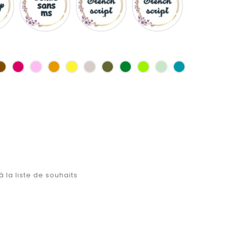
ms
as
Marron
Fuchsia
Rose
Jaune
jaune
Ficelle
Kaki
Vert
Anis
Vert
Turquoise
d'or
bouteille
d'eau
à la liste de souhaits