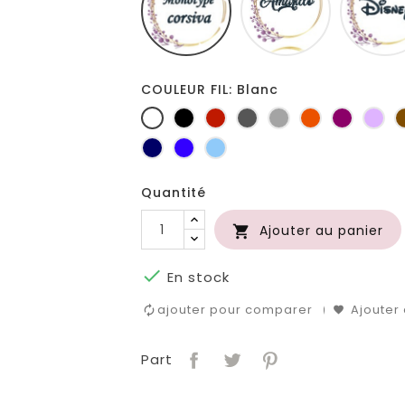
COULEUR FIL: Blanc
Blanc
Noir
Rouge
Gris
Gris
Orange
Prune
Lil
foncé
clair
Marine
Bleu
Bleu
roi
clair
Quantité
Ajouter au panier


En stock
ajouter pour comparer
Ajouter 
Part