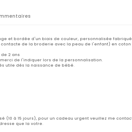
mmentaires
e et bordée d'un biais de couleur, personnalisée fabriqué
contacte de la broderie avec la peau de l'enfant) en coto
e de 2 ans
merci de l'indiquer lors de la personnalisation.
rès utile dés la naissance de bébé.
isé (10 à 15 jours), pour un cadeau urgent veuillez me contact
adresse que la votre.