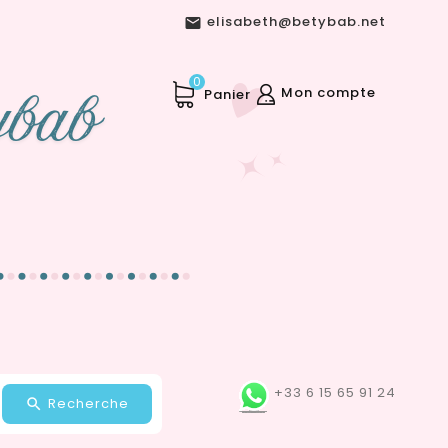
elisabeth@betybab.net

0
Mon compte
Panier
+33 6 15 65 91 24
Recherche