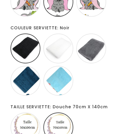
beret
jaune
COULEUR SERVIETTE: Noir
Noir
Blanc
Gris
foncé
Bleu
Turquoise
pétrole
TAILLE SERVIETTE: Douche 70cm X 140cm
De
Douche
toilette
70cm
50cm
X
X
140cm