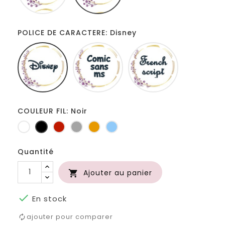
100cm
POLICE DE CARACTERE: Disney
Disney
Comic
French
sans
script
ms
COULEUR FIL: Noir
Blanc
Noir
Rouge
Gris
Jaune
Bleu
clair
d'or
clair
Quantité
Ajouter au panier


En stock
ajouter pour comparer