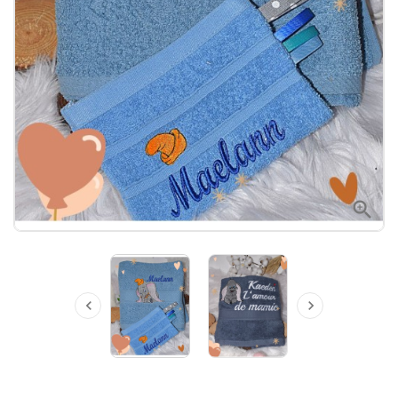


