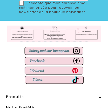
J'accepte que mon adresse email
soit mémorisée pour recevoir les
newsletter de la boutique betybab.fr
Produits

Notre Société