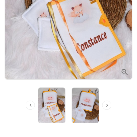


