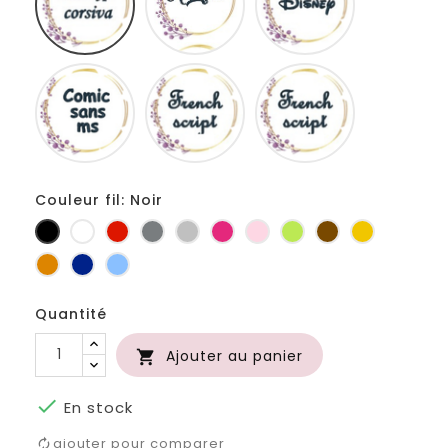
Comic
French
Fiolex
sans
script
girls
ms
Couleur fil: Noir
Noir
Blanc
Rouge
Gris
Gris
Fuchsia
Rose
Anis
Marron
Jaune
foncé
clair
d'or
Orange
Marine
Bleu
Quantité
Ajouter au panier


En stock
ajouter pour comparer