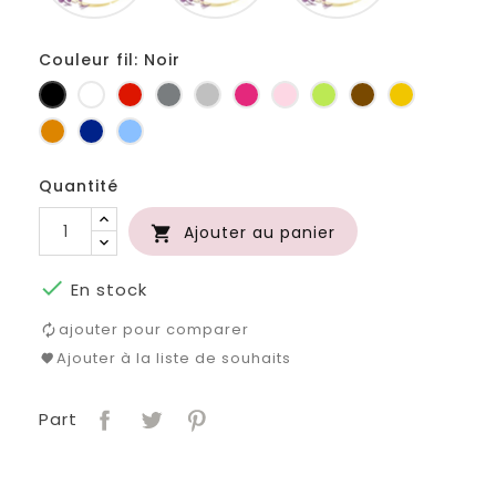
Couleur fil: Noir
Noir
Blanc
Rouge
Gris
Gris
Fuchsia
Rose
Anis
Marron
Jaune
foncé
clair
d'or
Orange
Marine
Bleu
Quantité
Ajouter au panier


En stock
ajouter pour comparer
Ajouter à la liste de souhaits
Part