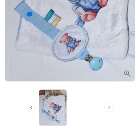


