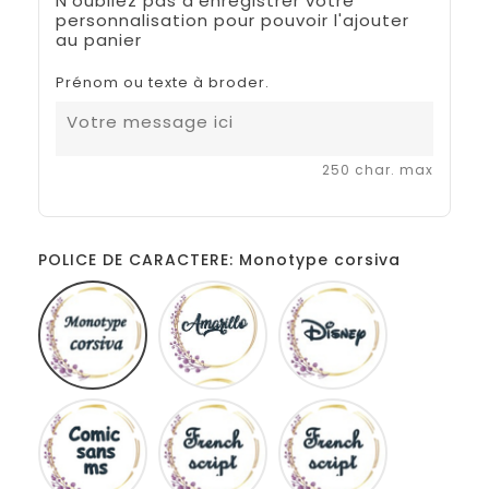
N'oubliez pas d'enregistrer votre
personnalisation pour pouvoir l'ajouter
au panier
Prénom ou texte à broder.
250 char. max
POLICE DE CARACTERE: Monotype corsiva
Monotype
Amarillo
Disney
corsiva
Comic
French
Fiolex
sans
script
girls
ms