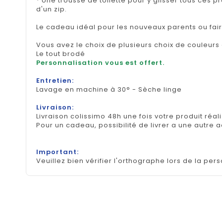
* Une trousse de toilette pour y glisser tous ces p
d'un zip.
Le cadeau idéal pour les nouveaux parents ou fair
Vous avez le choix de plusieurs choix de couleurs 
Le tout brodé
Personnalisation vous est offert.
Entretien:
Lavage en machine à 30° - Sèche linge
Livraison:
Livraison colissimo 48h une fois votre produit réal
Pour un cadeau, possibilité de livrer a une autre 
Important:
Veuillez bien vérifier l'orthographe lors de la pers