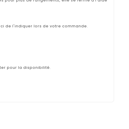
ches pour plus de rangements, elle se ferme à l'aide
rci de l'indiquer lors de votre commande.
er pour la disponibilité.