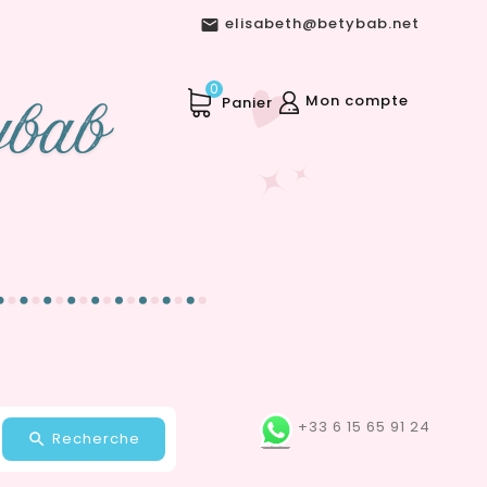
elisabeth@betybab.net

0
Mon compte
Panier
+33 6 15 65 91 24
Recherche