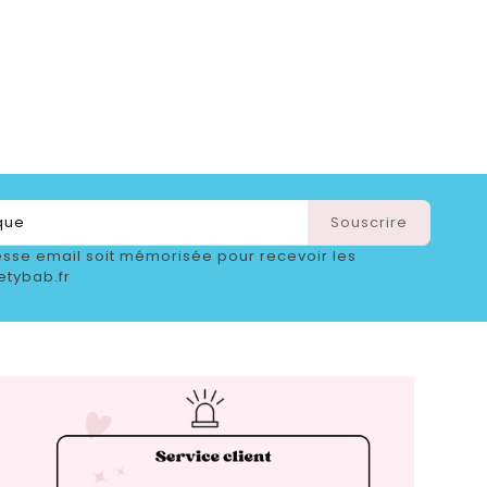
sse email soit mémorisée pour recevoir les
etybab.fr