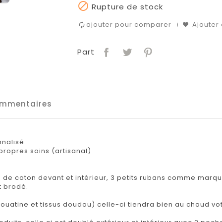

Rupture de stock
ajouter pour comparer
Ajouter 
Part
mmentaires
nalisé.
propres soins (artisanal)
 de coton devant et intérieur, 3 petits rubans comme marq
t brodé.
uatine et tissus doudou) celle-ci tiendra bien au chaud vot