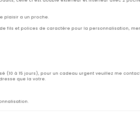
roduits, celle ci est doublé extérieur et intérieur avec 2 po
e plaisir a un proche.
de fils et polices de caractère pour la personnalisation, me
isé (10 à 15 jours), pour un cadeau urgent veuillez me contact
adresse que la votre.
onnalisation.