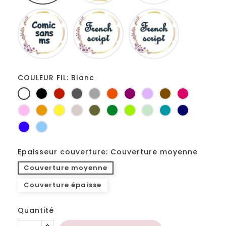
Comic
French
Fiolex
sans
script
girls
ms
COULEUR FIL: Blanc
Blanc
Noir
Rouge
Gris
Gris
Orange
Prune
Lilas
Marron
Fuchsia
foncé
clair
Rose
Jaune
jaune
Ficelle
Kaki
Vert
Anis
Vert
Turquoise
Marine
d'or
bouteille
d'eau
Bleu
Bleu
roi
clair
Epaisseur couverture: Couverture moyenne
Couverture moyenne
Couverture épaisse
Quantité