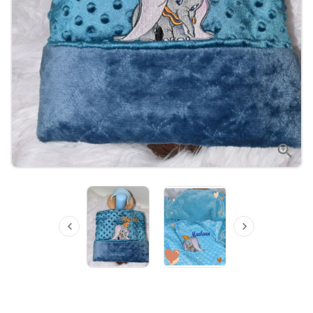


