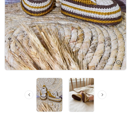


