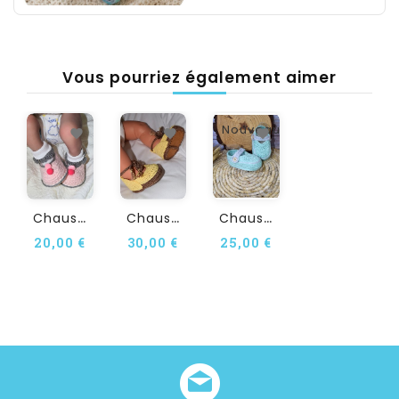
Vous pourriez également aimer
Nouveau
C
Haussons Bébé Crochet...
C
Haussons Bébé Crochet...
C
Haussures Bébé Au Crochet...
20,00 €
30,00 €
25,00 €