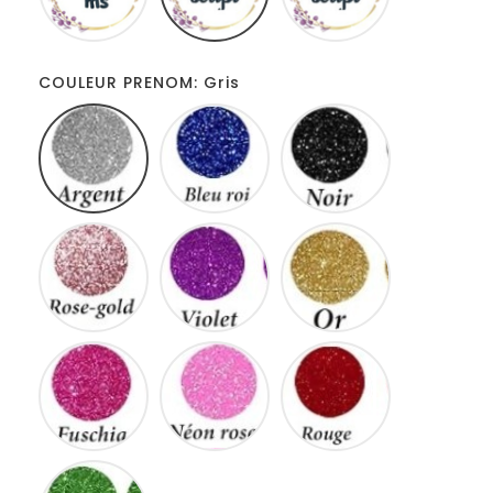
COULEUR PRENOM: Gris
Gris
Bleu
Noir
roi
Rose
Violet
Or
gold
Fuschia
Neon
Rouge
rose
Vert