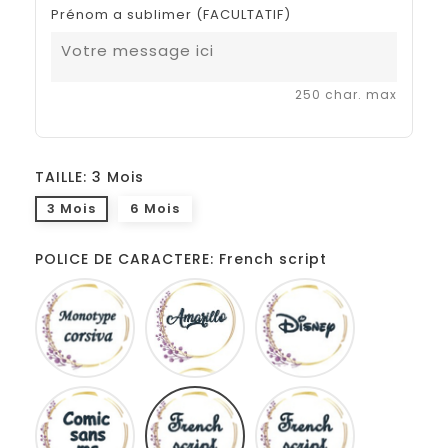
Prénom a sublimer (FACULTATIF)
250 char. max
TAILLE: 3 Mois
3 Mois
6 Mois
POLICE DE CARACTERE: French script
Monotype
Amarillo
Disney
corsiva
Comic
French
Fiolex
sans
script
girls
ms