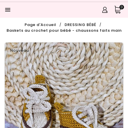
0

Page d'Accueil
DRESSING BÉBÉ
Baskets au crochet pour bébé - chaussons faits main
Nouveau