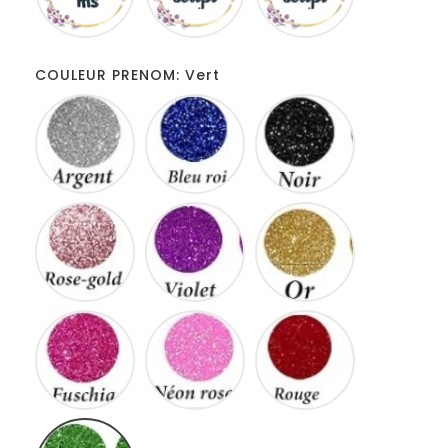
COULEUR PRENOM: Vert
Gris
Bleu
Noir
roi
Rose
Violet
Or
gold
Fuschia
Neon
Rouge
rose
Vert