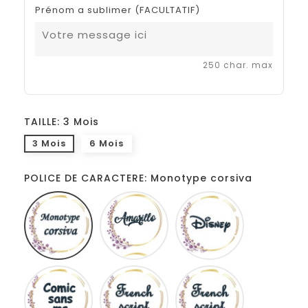
Prénom a sublimer (FACULTATIF)
250 char. max
TAILLE: 3 Mois
3 Mois
6 Mois
POLICE DE CARACTERE: Monotype corsiva
Monotype
Amarillo
Disney
corsiva
Comic
French
Fiolex
sans
script
girls
ms