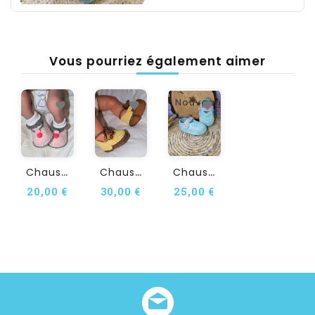
Vous pourriez également aimer
Nouveau
C
Haussons Bébé Crochet...
C
Haussons Bébé Crochet...
C
Haussures Bébé Au Crochet...
20,00 €
30,00 €
25,00 €