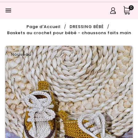
0

Page d'Accueil
DRESSING BÉBÉ
Baskets au crochet pour bébé - chaussons faits main
Nouveau