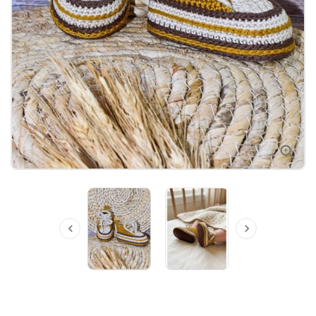


