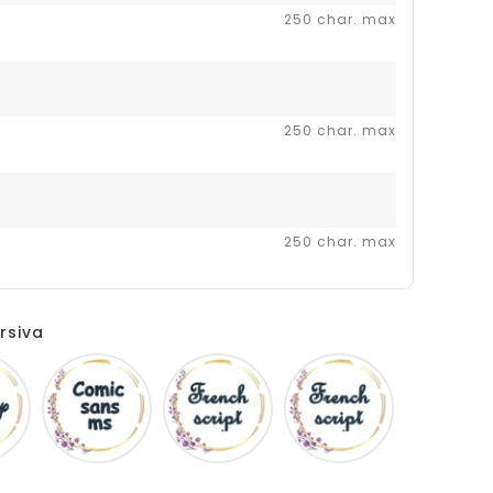
250 char. max
250 char. max
250 char. max
rsiva
Disney
Comic
French
Fiolex
sans
script
girls
ms