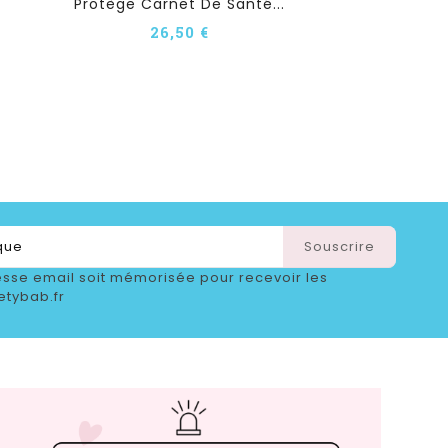
Protège Carnet De Santé...
26,50 €
sse email soit mémorisée pour recevoir les
etybab.fr