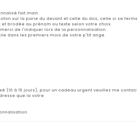
nalisé fait main.
oton sur la parie du devant et celle du dos, celle ci se fer
t et brodée au prénom ou texte selon votre choix.
merci de l'indiquer lors de la personnalisation.
utile dans les premiers mois de votre p'tit ange.
.
isé (10 à 15 jours), pour un cadeau urgent veuillez me contact
adresse que la votre.
onnalisation.