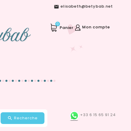
elisabeth@betybab.net

0
Mon compte
Panier
+33 6 15 65 91 24
Recherche