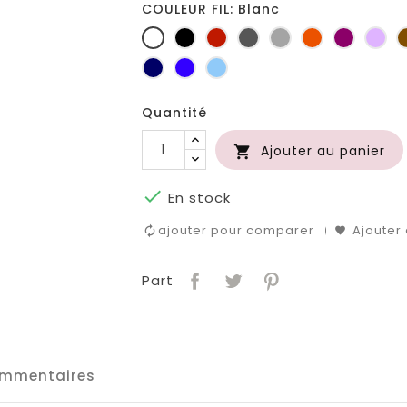
COULEUR FIL: Blanc
Blanc
Noir
Rouge
Gris
Gris
Orange
Prune
Lil
foncé
clair
Marine
Bleu
Bleu
roi
clair
Quantité
Ajouter au panier


En stock
ajouter pour comparer
Ajouter 
Part
mmentaires