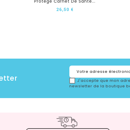
Protège Carnet De Santé...
26,50 €
etter
J'accepte que mon adre
newsletter de la boutique b