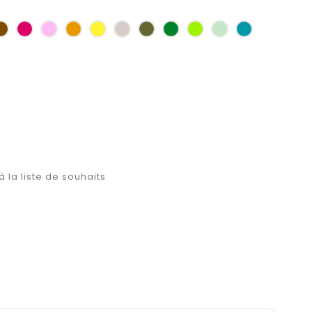
as
Marron
Fuchsia
Rose
Jaune
jaune
Ficelle
Kaki
Vert
Anis
Vert
Turquoise
d'or
bouteille
d'eau
à la liste de souhaits