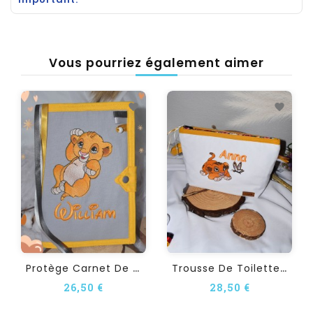
Vous pourriez également aimer
P
Rotège Carnet De Santé...
T
Rousse De Toilette...
26,50 €
28,50 €