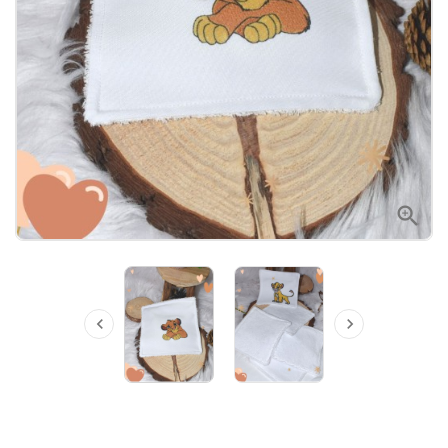


