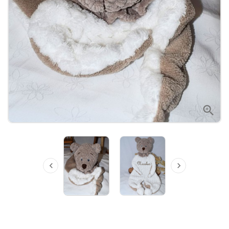


