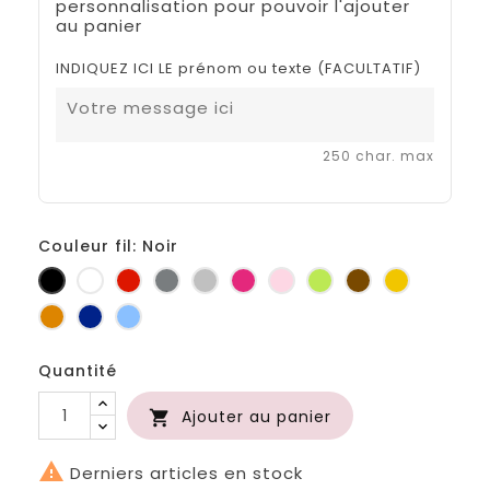
personnalisation pour pouvoir l'ajouter
au panier
INDIQUEZ ICI LE prénom ou texte (FACULTATIF)
250 char. max
Couleur fil: Noir
Noir
Blanc
Rouge
Gris
Gris
Fuchsia
Rose
Anis
Marron
Jaune
foncé
clair
d'or
Orange
Marine
Bleu
Quantité
Ajouter au panier


Derniers articles en stock