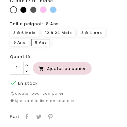
COULEUR FIL: Blanc
Blanc
Noir
Gris
Rose
Bleu
foncé
clair
Taille peignoir: 8 Ans
3 à 6 Mois
12 à 24 Mois
3 à 4 ans
6 Ans
8 Ans
Quantité
Ajouter au panier


En stock
ajouter pour comparer
Ajouter à la liste de souhaits
Part