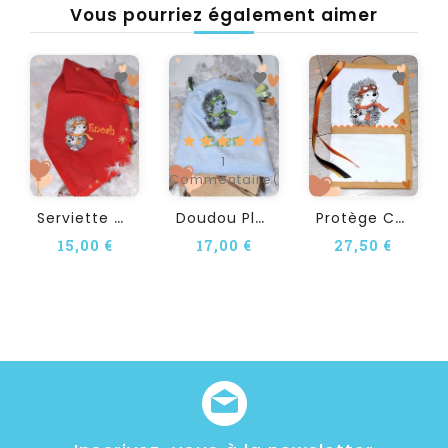
Vous pourriez également aimer
1
Commentaire(s)
S
Erviette De Table...
D
Oudou Plat Personnalisé...
P
Rotège Carnet De Santé À...
15,00 €
17,00 €
27,50 €