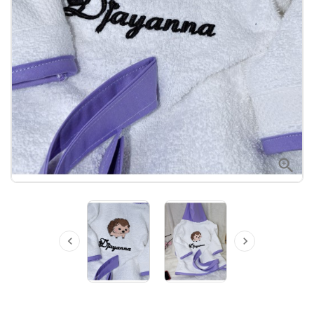


