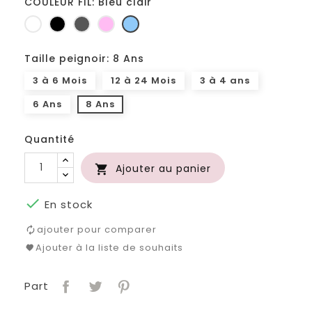
COULEUR FIL: Bleu clair
Blanc
Noir
Gris
Rose
Bleu
foncé
clair
Taille peignoir: 8 Ans
3 à 6 Mois
12 à 24 Mois
3 à 4 ans
6 Ans
8 Ans
Quantité
Ajouter au panier


En stock
ajouter pour comparer
Ajouter à la liste de souhaits
Part