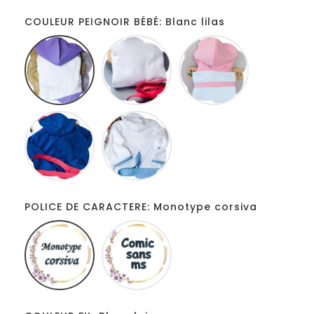
COULEUR PEIGNOIR BÉBÉ: Blanc lilas
Blanc
Blanc
Blanc
lilas
fuschia
rose
Marine
Blanc
rouge
bleu
clair
POLICE DE CARACTERE: Monotype corsiva
Monotype
Comic
corsiva
sans
ms