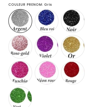
COULEUR PRENOM: Gris
Gris
Bleu
Noir
roi
Rose
Violet
Or
gold
Fuschia
Neon
Rouge
rose
Vert