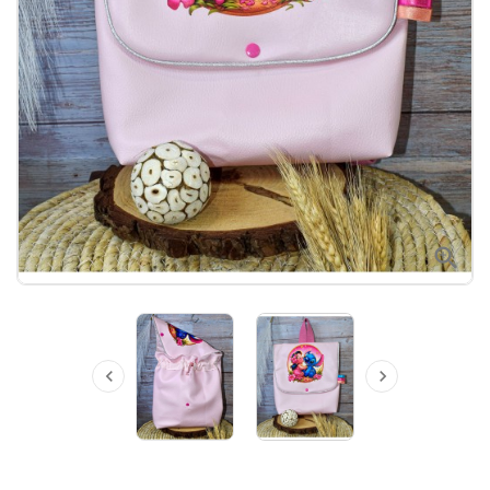


