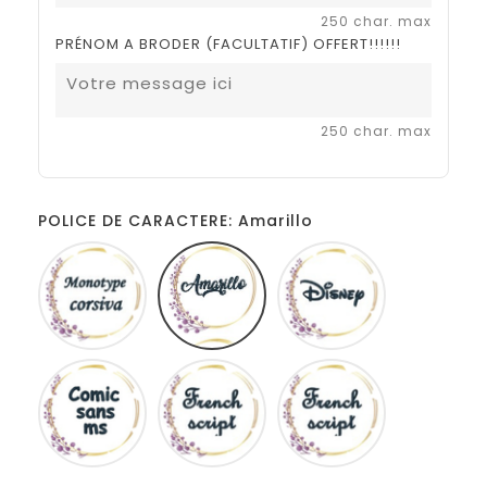
250 char. max
PRÉNOM A BRODER (FACULTATIF) OFFERT!!!!!!
250 char. max
POLICE DE CARACTERE: Amarillo
Monotype
Amarillo
Disney
corsiva
Comic
French
Fiolex
sans
script
girls
ms