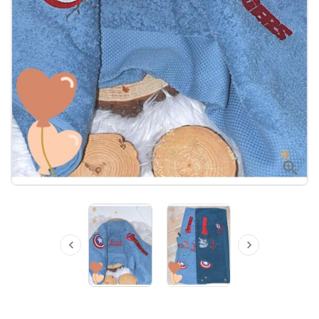


