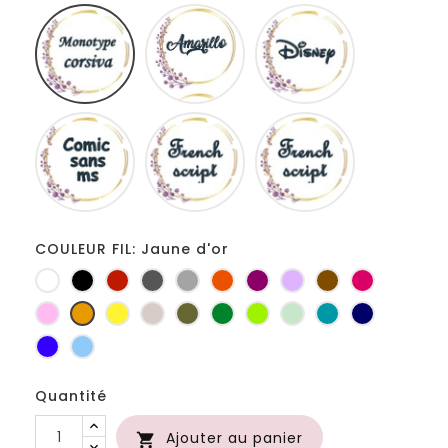
Monotype
Amarillo
Disney
corsiva
Comic
French
Fiolex
sans
script
girls
ms
COULEUR FIL: Jaune d'or
Blanc
Noir
Rouge
Gris
Gris
Orange
Prune
Lilas
Marron
Fuchsia
foncé
clair
Rose
Jaune
jaune
Ficelle
Kaki
Vert
Anis
Vert
Turquoise
Marine
d'or
bouteille
d'eau
Bleu
Bleu
roi
clair
Quantité
Ajouter au panier
