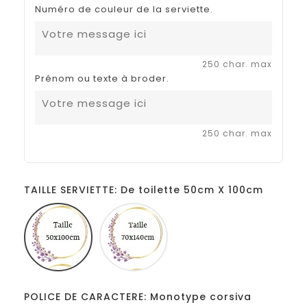
Numéro de couleur de la serviette.
250 char. max
Prénom ou texte à broder.
250 char. max
TAILLE SERVIETTE: De toilette 50cm X 100cm
De
Douche
toilette
70cm
50cm
X
X
140cm
100cm
POLICE DE CARACTERE: Monotype corsiva