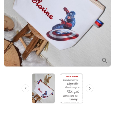


