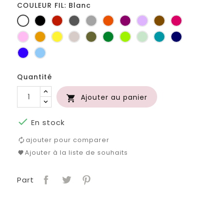
COULEUR FIL: Blanc
Blanc
Noir
Rouge
Gris
Gris
Orange
Prune
Lilas
Marron
Fuchsia
foncé
clair
Rose
Jaune
jaune
Ficelle
Kaki
Vert
Anis
Vert
Turquoise
Marine
d'or
bouteille
d'eau
Bleu
Bleu
roi
clair
Quantité
Ajouter au panier


En stock
ajouter pour comparer
Ajouter à la liste de souhaits
Part