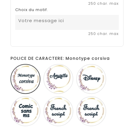
250 char. max
Choix du motif.
250 char. max
POLICE DE CARACTERE: Monotype corsiva
Monotype
Amarillo
Disney
corsiva
Comic
French
Fiolex
sans
script
girls
ms