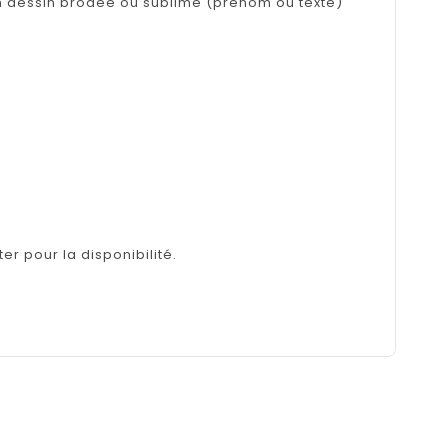
un dessin brodée ou sublimé (prénom ou texte)
er pour la disponibilité.