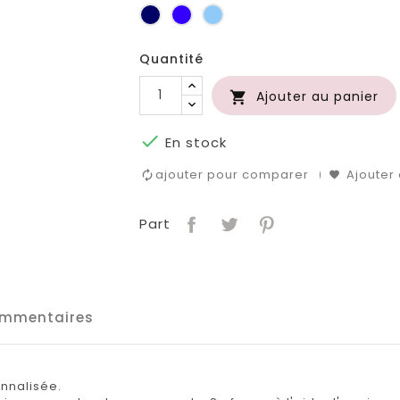
Marine
Bleu
Bleu
roi
clair
Quantité
Ajouter au panier


En stock
ajouter pour comparer
Ajouter 
Part
mmentaires
onnalisée.