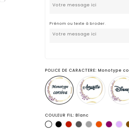
Prénom ou texte à broder.
POLICE DE CARACTERE: Monotype co
Monotype
Amarillo
corsiva
COULEUR FIL: Blanc
Blanc
Noir
Rouge
Gris
Gris
Orange
Prune
Lil
foncé
clair