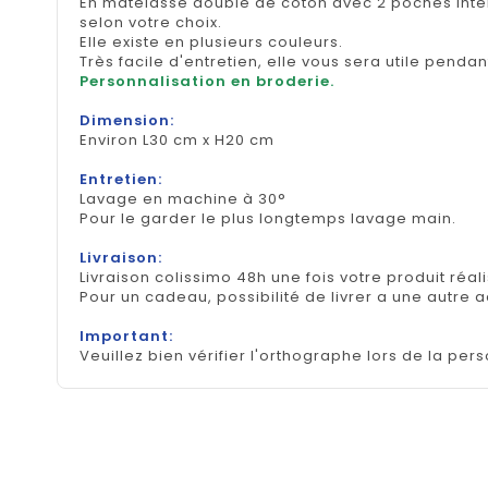
En matelassé doublé de coton avec 2 poches intér
selon votre choix.
Elle existe en plusieurs couleurs.
Très facile d'entretien, elle vous sera utile penda
Personnalisation en broderie.
Dimension:
Environ L30 cm x H20 cm
Entretien:
Lavage en machine à 30°
Pour le garder le plus longtemps lavage main.
Livraison:
Livraison colissimo 48h une fois votre produit réal
Pour un cadeau, possibilité de livrer a une autre 
Important:
Veuillez bien vérifier l'orthographe lors de la pers