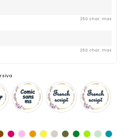
250 char. max
250 char. max
rsiva
Disney
Comic
French
Fiolex
sans
script
girls
ms
as
Marron
Fuchsia
Rose
Jaune
jaune
Ficelle
Kaki
Vert
Anis
Vert
Turquoise
d'or
bouteille
d'eau