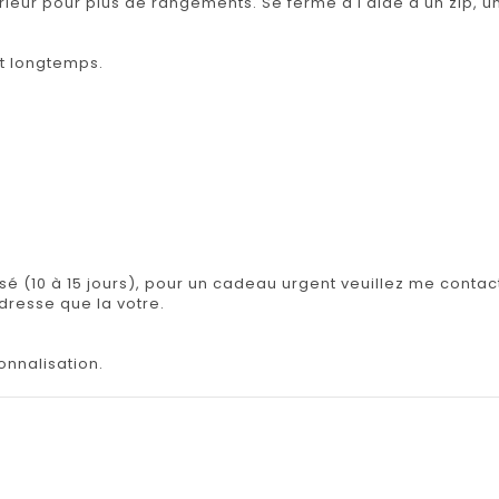
ieur pour plus de rangements. Se ferme à l'aide d'un zip, 
nt longtemps.
isé (10 à 15 jours), pour un cadeau urgent veuillez me contact
adresse que la votre.
onnalisation.