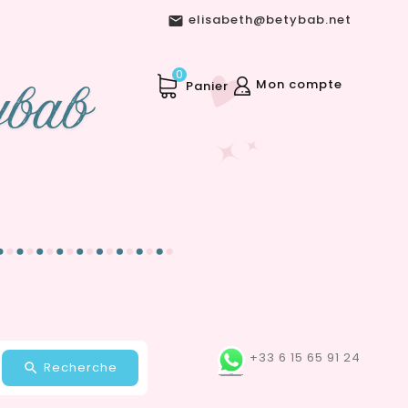
elisabeth@betybab.net

0
Mon compte
Panier
+33 6 15 65 91 24
Recherche