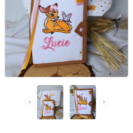


