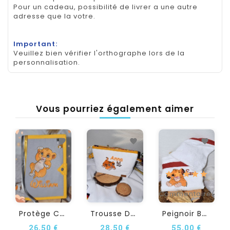
Pour un cadeau, possibilité de livrer a une autre
adresse que la votre.
Important:
Veuillez bien vérifier l'orthographe lors de la
personnalisation.
Vous pourriez également aimer
1
Commentaire(s)
P
Rotège Carnet De Santé...
T
Rousse De Toilette...
P
Eignoir Bébé Et Enfant...
26,50 €
28,50 €
55,00 €