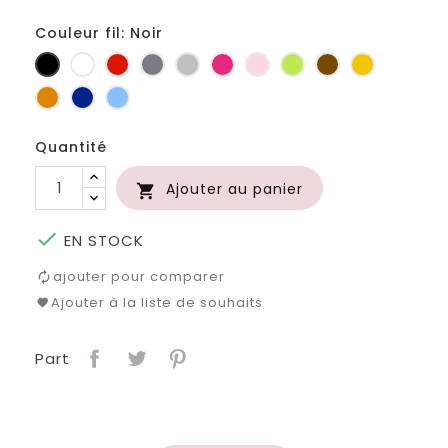
Couleur fil: Noir
Noir
Blanc
Rouge
Gris
Gris
Fuchsia
Rose
Anis
Marron
Jaune
foncé
clair
d'or
Orange
Marine
Bleu
Quantité
Ajouter au panier


EN STOCK
ajouter pour comparer
Ajouter à la liste de souhaits
Part