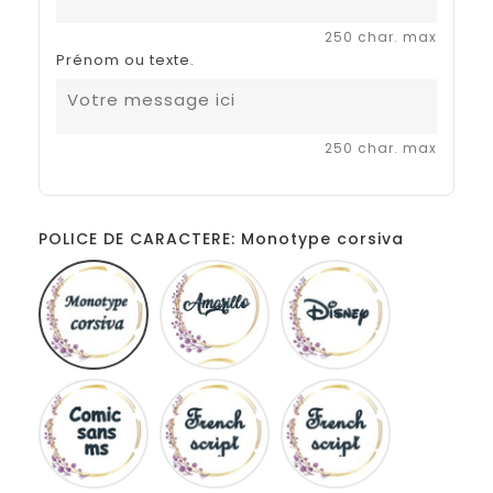
250 char. max
Prénom ou texte.
250 char. max
POLICE DE CARACTERE: Monotype corsiva
Monotype
Amarillo
Disney
corsiva
Comic
French
Fiolex
sans
script
girls
ms