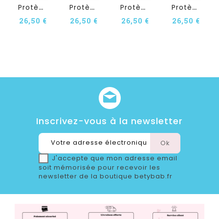
P
Rotège Carnet De Santé...
P
Rotège Carnet De Santé...
P
Rotège Carnet De Santé...
P
Rotège Carnet De Santé...
26,50 €
26,50 €
26,50 €
26,50 €
Inscrivez-vous à la newsletter
J'accepte que mon adresse email
soit mémorisée pour recevoir les
newsletter de la boutique betybab.fr