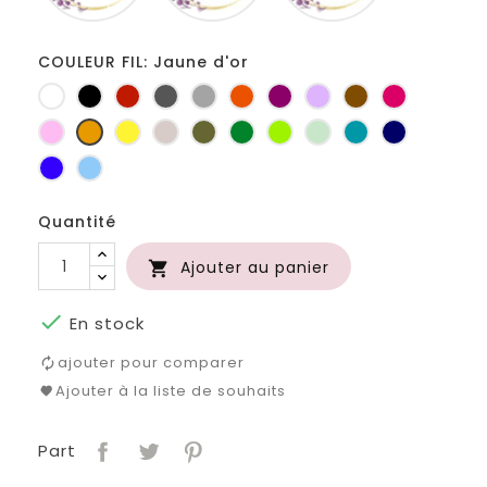
COULEUR FIL: Jaune d'or
Blanc
Noir
Rouge
Gris
Gris
Orange
Prune
Lilas
Marron
Fuchsia
foncé
clair
Rose
Jaune
jaune
Ficelle
Kaki
Vert
Anis
Vert
Turquoise
Marine
d'or
bouteille
d'eau
Bleu
Bleu
roi
clair
Quantité
Ajouter au panier


En stock
ajouter pour comparer
Ajouter à la liste de souhaits
Part