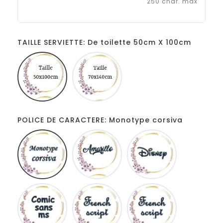
250 char. max
TAILLE SERVIETTE: De toilette 50cm X 100cm
De
Douche
toilette
70cm
50cm
X
X
140cm
100cm
POLICE DE CARACTERE: Monotype corsiva
Monotype
Amarillo
Disney
corsiva
Comic
French
Fiolex
sans
script
girls
ms