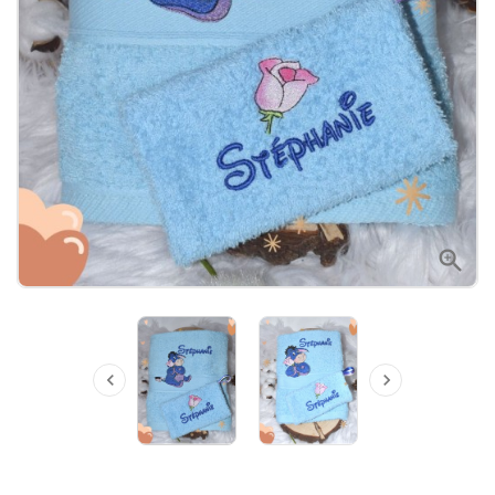


