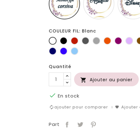
COULEUR FIL: Blanc
Blanc
Noir
Rouge
Gris
Gris
Orange
Prune
Lil
foncé
clair
Marine
Bleu
Bleu
roi
clair
Quantité
Ajouter au panier


En stock
ajouter pour comparer
Ajouter 
Part