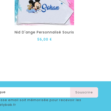
Nid D'ange Personnalisé Souris
56,00 €
sse email soit mémorisée pour recevoir les
etybab.fr