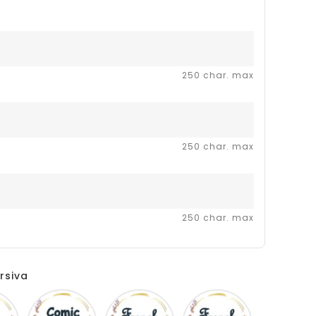
250 char. max
250 char. max
250 char. max
rsiva
Disney
Comic
French
Fiolex
sans
script
girls