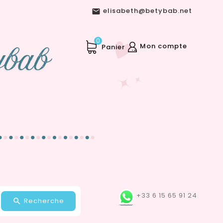
elisabeth@betybab.net

0
Mon compte
Panier
+33 6 15 65 91 24
Recherche