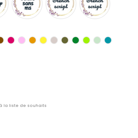
ms
as
Marron
Fuchsia
Rose
Jaune
jaune
Ficelle
Kaki
Vert
Anis
Vert
Turquoise
d'or
bouteille
d'eau
à la liste de souhaits